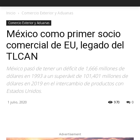
Inicio
Comercio Exterior y Aduanas
Comercio Exterior y Aduanas
México como primer socio
comercial de EU, legado del
TLCAN
México pasó de tener un déficit de 1,666 millones de
dólares en 1993 a un superávit de 101,401 millones de
dólares en 2019 en el intercambio de productos con
Estados Unidos.
1 julio, 2020
970
0
Facebook
X
Pinterest
Advertisement