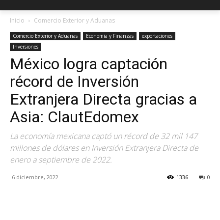
Inicio
Comercio Exterior y Aduanas
Comercio Exterior y Aduanas
Economia y Finanzas
exportaciones
Inversiones
México logra captación
récord de Inversión
Extranjera Directa gracias a
Asia: ClautEdomex
La economía mexicana captó un récord de 32 mil 147
millones de dólares en Inversión Extranjera Directa de
enero a septiembre de 2022.
6 diciembre, 2022
1336
0
Facebook
X
Pinterest