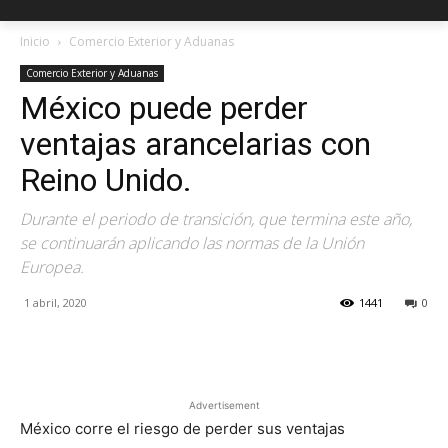
Inicio
Comercio Exterior y Aduanas
Comercio Exterior y Aduanas
México puede perder
ventajas arancelarias con
Reino Unido.
Durante el periodo de transición, que termina este año,
se continuarán aplicando las normas de la Unión
Europea.
1 abril, 2020
1441
0
Facebook
X
Pinterest
Advertisement
México corre el riesgo de perder sus ventajas