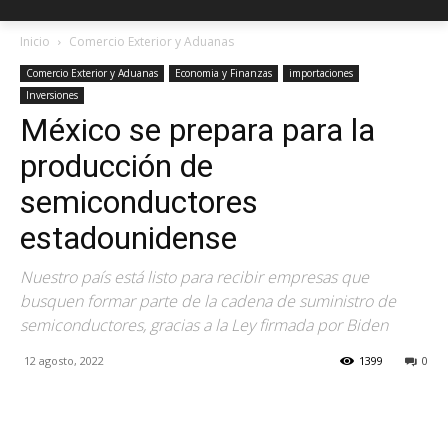
Inicio
Comercio Exterior y Aduanas
Comercio Exterior y Aduanas
Economia y Finanzas
importaciones
Inversiones
México se prepara para la
producción de
semiconductores
estadounidense
Nuestro país está listo para recibir empresas que
busquen formar parte de la cadena de suministro de
semiconductores, gracias a la Ley firmada por Biden
12 agosto, 2022
1399
0
Facebook
X
Pinterest