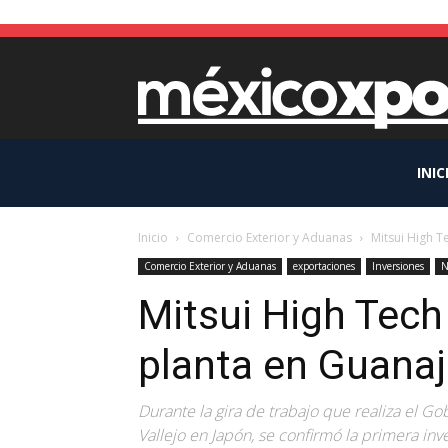
INIC
Inicio
Comercio Exterior y Aduanas
Mitsui High T
Comercio Exterior y Aduanas
exportaciones
Inversiones
N
Mitsui High Tech
planta en Guana
Durante la gira de trabajo que realiza el 
Vallejo en Japón, se confirmó la primera inve