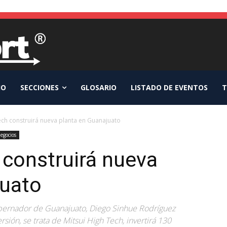
IO
SECCIONES
GLOSARIO
LISTADO DE EVENTOS
T
ech construirá nueva planta en Guanajuato
egocios
 construirá nueva
juato
Gobernador de Guanajuato, Diego Sinhue Rodríguez
rsión, se trata de Mitsui High Tech, invertirá 130