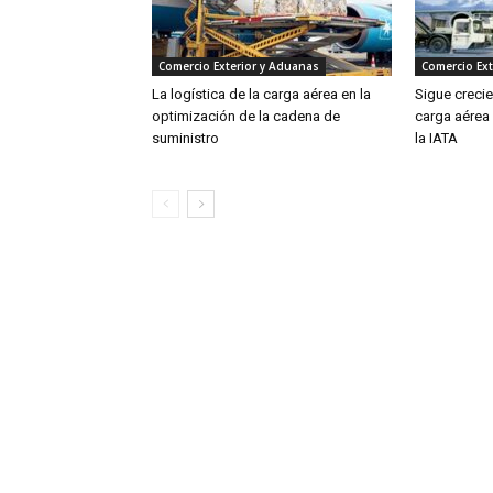
Comercio Exterior y Aduanas
Comercio Ext
La logística de la carga aérea en la
Sigue creci
optimización de la cadena de
carga aérea
suministro
la IATA