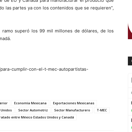
aje de EU y Canadá para manufacturar el producto que
o las partes ya con los contenidos que se requieren”,
l ramo superó los 99 mil millones de dólares, de los
anadá.
para-cumplir-con-el-t-mec-autopartistas-
erior
Economía Mexicana
Exportaciones Mexicanas
 Unidos
Sector Automotriz
Sector Manufacturero
T-MEC
ratado entre México Estados Unidos y Canadá