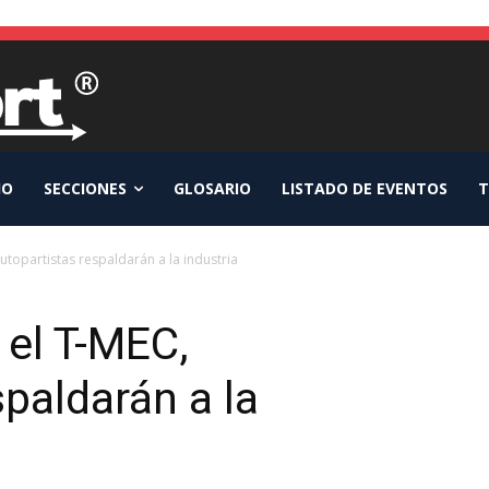
IO
SECCIONES
GLOSARIO
LISTADO DE EVENTOS
T
utopartistas respaldarán a la industria
 el T-MEC,
paldarán a la