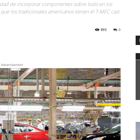
idad de incorporar componentes sobre todo en los
que los tradicionales americanos tienen el T-MEC casi
895
0
WhatsApp
Advertisement