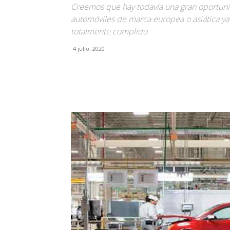
Creemos que hay todavía una gran oportun
automóviles de marca europea o asiática ya 
totalmente cumplido
4 julio, 2020
Facebook
X
Pinterest