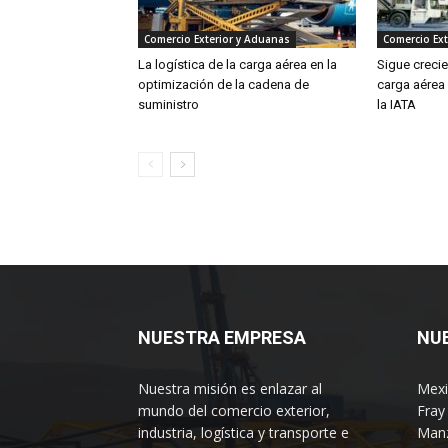
Comercio Exterior y Aduanas
Comercio Ext
La logística de la carga aérea en la
Sigue creci
optimización de la cadena de
carga aérea
suministro
la IATA
NUESTRA EMPRESA
NU
Nuestra misión es enlazar al
Mexi
mundo del comercio exterior,
Fray
industria, logística y transporte e
Manz