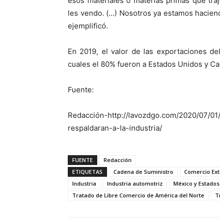
esos materiales o materias primas que tr
les vendo. (…) Nosotros ya estamos haciend
ejemplificó.
En 2019, el valor de las exportaciones de
cuales el 80% fueron a Estados Unidos y C
Fuente:
Redacción-http://lavozdgo.com/2020/07/01/
respaldaran-a-la-industria/
FUENTE
Redacción
ETIQUETAS
Cadena de Suministro
Comercio Ext
Industria
Industria automotriz
México y Estados
Tratado de Libre Comercio de América del Norte
T