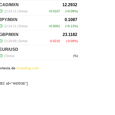
ortesía de
Investing.com
MEC id="443936"]