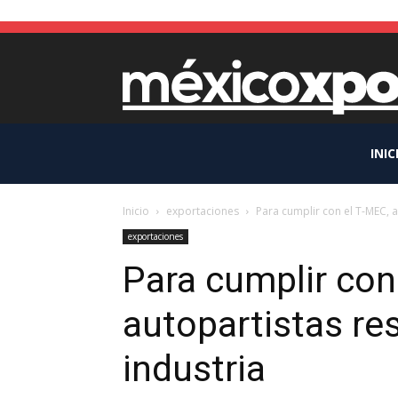
INIC
Inicio
exportaciones
Para cumplir con el T-MEC, a
exportaciones
Para cumplir con
autopartistas res
industria