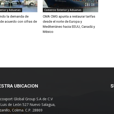
erior y Aduanas
Comercio Exterior y Aduanas
endo la demanda de
CMA CMG apunta a restaurar tarifas
 de acuerdo con cifras de
desde el norte de Europa y
Mediterráneo hacia EEUU, Canadá y
México
ESTRA UBICACION
S
coxport Global Group S.A de C.V
 Luis de León 527 Nuevo Salagua,
anillo, Colima. C.P. 28869