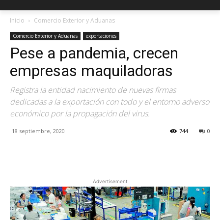
Inicio
Comercio Exterior y Aduanas
Comercio Exterior y Aduanas
exportaciones
Pese a pandemia, crecen
empresas maquiladoras
Registra la entidad nacimiento de nuevas firmas
dedicadas a la exportación con todo y el entorno adverso
económico por la propagación del virus.
18 septiembre, 2020
744
0
Facebook
X
Pinterest
Advertisement