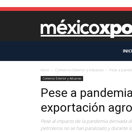
INIC
Inicio
Comercio Exterior y Aduanas
Pese a pande
Comercio Exterior y Aduanas
Pese a pandemia
exportación agro
Pese al impacto de la pandemia derivada de
petroleros no se han paralizado y durante 