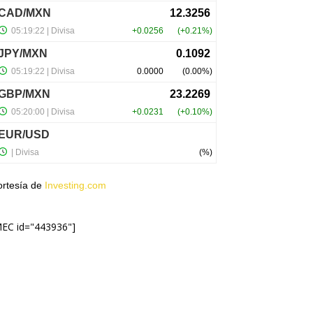
ortesía de
Investing.com
MEC id="443936"]