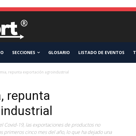
IO
SECCIONES
GLOSARIO
LISTADO DE EVENTOS
T
mia, repunta exportación agroindustrial
, repunta
industrial
l Covid-19, las exportaciones de productos no
los primeros cinco mes del año, lo que ha dejado una