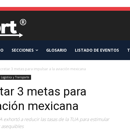
IO
SECCIONES
GLOSARIO
LISTADO DE EVENTOS
T
cretar 3 metas para impulsar a la aviación mexicana
Logistica y Transporte
tar 3 metas para
iación mexicana
A exhortó a reducir las tasas de la TUA para estimular
 asequibles