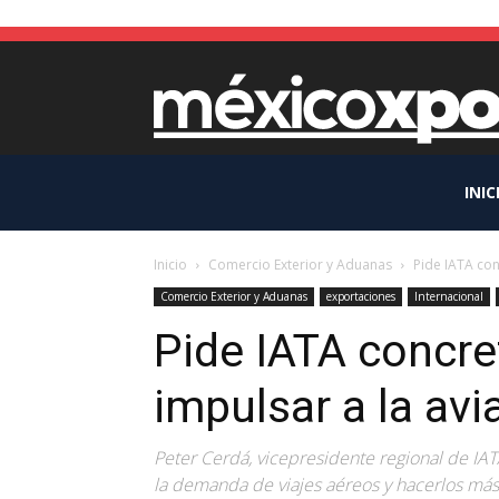
INIC
Inicio
Comercio Exterior y Aduanas
Pide IATA con
Comercio Exterior y Aduanas
exportaciones
Internacional
Pide IATA concre
impulsar a la av
Peter Cerdá, vicepresidente regional de IAT
la demanda de viajes aéreos y hacerlos más