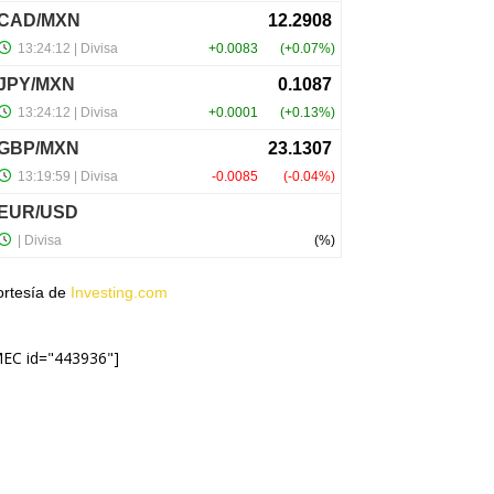
ortesía de
Investing.com
MEC id="443936"]