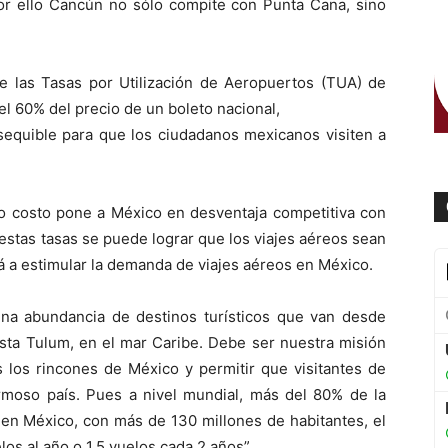
or ello Cancún no sólo compite con Punta Cana, sino
de las Tasas por Utilización de Aeropuertos (TUA) de
l 60% del precio de un boleto nacional,
sequible para que los ciudadanos mexicanos visiten a
lto costo pone a México en desventaja competitiva con
 estas tasas se puede lograr que los viajes aéreos sean
á a estimular la demanda de viajes aéreos en México.
na abundancia de destinos turísticos que van desde
hasta Tulum, en el mar Caribe. Debe ser nuestra misión
s los rincones de México y permitir que visitantes de
moso país. Pues a nivel mundial, más del 80% de la
 en México, con más de 130 millones de habitantes, el
os al año o 1.5 vuelos cada 2 años”.