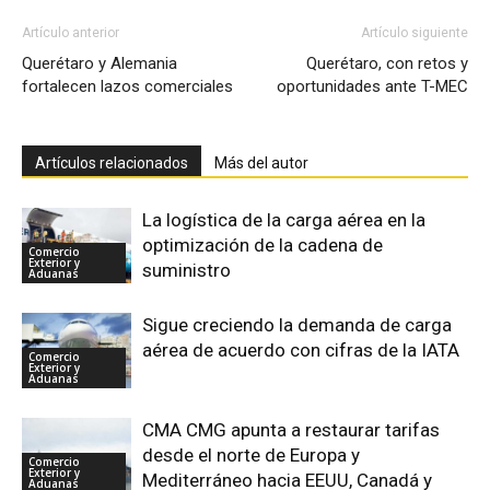
Artículo anterior
Artículo siguiente
Querétaro y Alemania
Querétaro, con retos y
fortalecen lazos comerciales
oportunidades ante T-MEC
Artículos relacionados
Más del autor
La logística de la carga aérea en la
optimización de la cadena de
Comercio
Exterior y
suministro
Aduanas
Sigue creciendo la demanda de carga
aérea de acuerdo con cifras de la IATA
Comercio
Exterior y
Aduanas
CMA CMG apunta a restaurar tarifas
desde el norte de Europa y
Comercio
Exterior y
Mediterráneo hacia EEUU, Canadá y
Aduanas