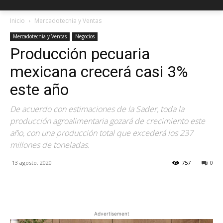
Inicio
Mercadotecnia y Ventas
Mercadotecnia y Ventas
Negocios
Producción pecuaria
mexicana crecerá casi 3%
este año
De acuerdo con estimaciones de la Sader, toda la
producción agroalimentaria gozará de crecimiento este
año, con una producción total que excederá los 237
millones de toneladas.
13 agosto, 2020
757
0
Facebook
X
Pinterest
Advertisement