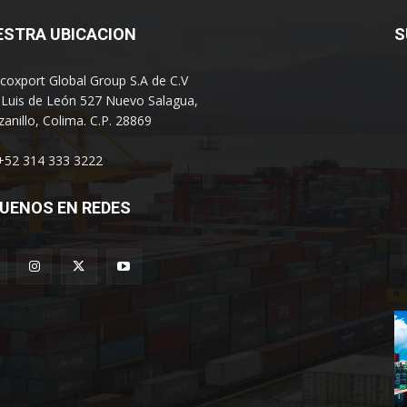
ESTRA UBICACION
S
coxport Global Group S.A de C.V
 Luis de León 527 Nuevo Salagua,
anillo, Colima. C.P. 28869
 +52 314 333 3222
UENOS EN REDES