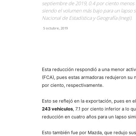
septiembre de 2019, 0.4 por ciento menos 
siendo el volumen más bajo para un lapso sim
Nacional de Estadística y Geografía (Inegi).
5 octubre, 2019
Facebook
X
Pinterest
Esta reducción respondió a una menor activ
(FCA), pues estas armadoras redujeron su 
por ciento, respectivamente.
Esto se reflejó en la exportación, pues en 
243 vehículos
, 7.1 por ciento inferior a lo
reducción en cuatro años para un lapso simi
Esto también fue por Mazda, que redujo sus