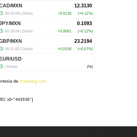
ortesía de
Investing.com
MEC id="443936"]