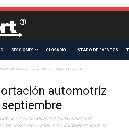
IO
SECCIONES
GLOSARIO
LISTADO DE EVENTOS
T
 exportación automotriz mexicana cae en septiembre
portación automotriz
 septiembre
n México 318 mil 906 automóviles nuevos y se
ujeron en México 318 mil 906 automóviles nuevos en