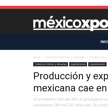
INIC
Inicio
Comercio Exterior y Aduanas
Producción y
Comercio Exterior y Aduanas
exportaciones
importaciones
Producción y ex
mexicana cae en
En el noveno mes del año, se produjeron e
exportaron 284 mil 243 vehículos. Se prod