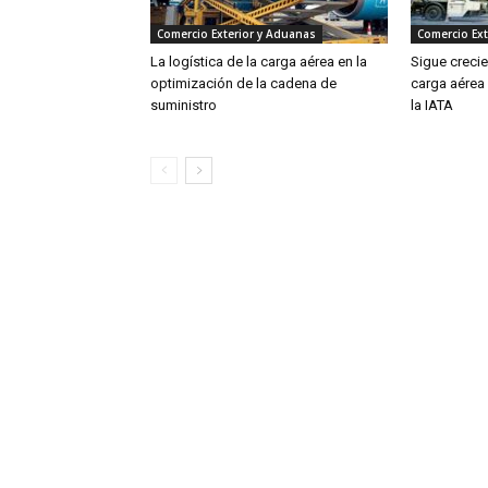
Comercio Exterior y Aduanas
Comercio Ext
La logística de la carga aérea en la
Sigue creci
optimización de la cadena de
carga aérea
suministro
la IATA