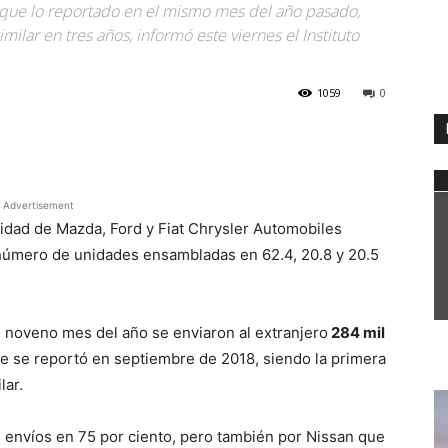
que lo reportado en el mismo mes del año pasado,
ilar en tres años, informó este viernes el Instituto
1059
0
WhatsApp
Advertisement
idad de Mazda, Ford y Fiat Chrysler Automobiles
número de unidades ensambladas en 62.4, 20.8 y 20.5
el noveno mes del año se enviaron al extranjero
284 mil
 que se reportó en septiembre de 2018, siendo la primera
lar.
 envíos en 75 por ciento, pero también por Nissan que