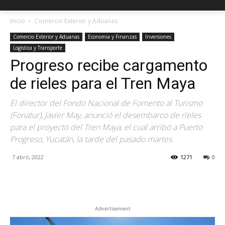
Inicio
Comercio Exterior y Aduanas
Comercio Exterior y Aduanas
Economia y Finanzas
Inversiones
Logistica y Transporte
Progreso recibe cargamento
de rieles para el Tren Maya
El director del Fondo Nacional de Fomento al Turismo
(Fonatur), Javier May, anunció el desembarco de rieles
para el proyecto del Tren Maya, el cual arribó a Puerto
Progreso, Yucatán, la tarde del pasado martes.
7 abril, 2022
1271
0
Facebook
X
Pinterest
Advertisement