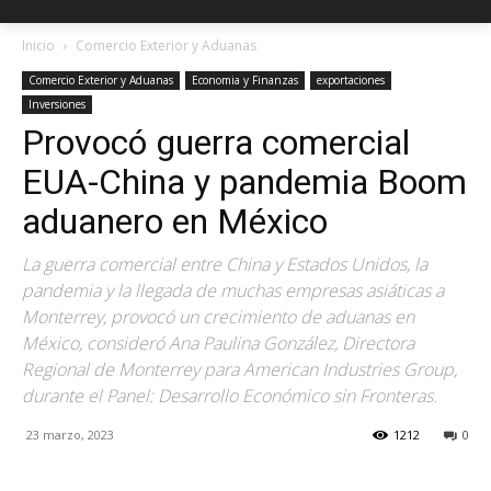
Inicio
Comercio Exterior y Aduanas
Comercio Exterior y Aduanas
Economia y Finanzas
exportaciones
Inversiones
Provocó guerra comercial
EUA-China y pandemia Boom
aduanero en México
La guerra comercial entre China y Estados Unidos, la
pandemia y la llegada de muchas empresas asiáticas a
Monterrey, provocó un crecimiento de aduanas en
México, consideró Ana Paulina González, Directora
Regional de Monterrey para American Industries Group,
durante el Panel: Desarrollo Económico sin Fronteras.
23 marzo, 2023
1212
0
Facebook
X
Pinterest