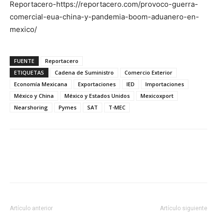
Reportacero-https://reportacero.com/provoco-guerra-
comercial-eua-china-y-pandemia-boom-aduanero-en-
mexico/
FUENTE
Reportacero
ETIQUETAS
Cadena de Suministro
Comercio Exterior
Economía Mexicana
Exportaciones
IED
Importaciones
México y China
México y Estados Unidos
Mexicoxport
Nearshoring
Pymes
SAT
T-MEC
Facebook
X
Pinterest
Artículo anterior
Artículo siguiente