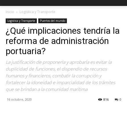
Inicio
Logistica y Transporte
Logistica y Transporte
Puertos del mundo
¿Qué implicaciones tendría la
reforma de administración
portuaria?
La justificación de proponerla y aprobarla es evitar la
duplicidad de funciones, el dispendio de recursos
humanos y financieros, combatir la corrupción y
fortalecer la idoneidad e imparcialidad de los trámites
que se brindan a la comunidad marítima
16 octubre, 2020
816
0
Facebook
X
Pinterest