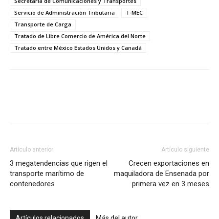
Secretaría de Comunicaciones y Transportes
Servicio de Administración Tributaria
T-MEC
Transporte de Carga
Tratado de Libre Comercio de América del Norte
Tratado entre México Estados Unidos y Canadá
Facebook
X
Pinterest
Artículo anterior
Artículo siguiente
3 megatendencias que rigen el
Crecen exportaciones en
transporte marítimo de
maquiladora de Ensenada por
contenedores
primera vez en 3 meses
Artículos relacionados
Más del autor