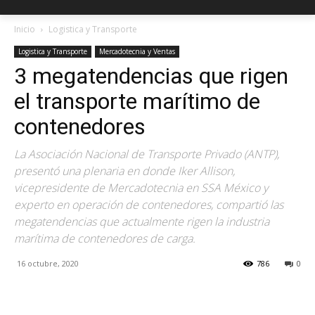
Inicio
Logistica y Transporte
Logistica y Transporte
Mercadotecnia y Ventas
3 megatendencias que rigen
el transporte marítimo de
contenedores
La Asociación Nacional de Transporte Privado (ANTP),
presentó una plenaria en donde Iker Allison,
vicepresidente de Mercadotecnia en SSA México y
experto en operación de contenedores, compartió las
megatendencias que actualmente rigen la industria
marítima de contenedores de carga.
16 octubre, 2020
786
0
Facebook
X
Pinterest