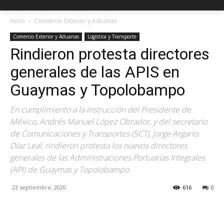
Inicio
Comercio Exterior y Aduanas
Comercio Exterior y Aduanas
Logistica y Transporte
Rindieron protesta directores
generales de las APIS en
Guaymas y Topolobampo
En cumplimiento a la instrucción del Presidente de
México, Andrés Manuel López Obrador, y del secretario
de Comunicaciones y Transportes (SCT), Jorge Arganis
Díaz Leal, rindieron protesta los nuevos directores
generales de las Administraciones Portuarias Integrales
(API) de Guaymas y Topolobampo.
23 septiembre, 2020
616
0
Facebook
X
Pinterest