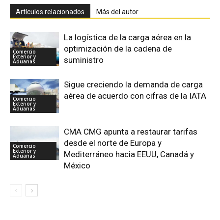
Artículos relacionados
Más del autor
La logística de la carga aérea en la
optimización de la cadena de
Comercio
Exterior y
suministro
Aduanas
Sigue creciendo la demanda de carga
aérea de acuerdo con cifras de la IATA
Comercio
Exterior y
Aduanas
CMA CMG apunta a restaurar tarifas
desde el norte de Europa y
Comercio
Exterior y
Mediterráneo hacia EEUU, Canadá y
Aduanas
México