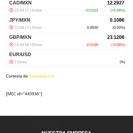
Cortesía de
Investing.com
[MEC id="443936"]