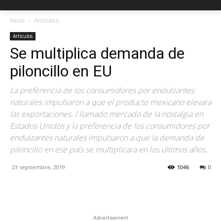
Inicio
Articulos
Articulos
Se multiplica demanda de
piloncillo en EU
La preferencia de los consumidores por endulzantes
naturales impulsaron a que el producto mexicano elevara
las exportaciones. l llamado mercado de la nostalgia en
Estados Unidos y la preferencia de los consumidores por
endulzantes naturales impulsaron a que la demanda de
piloncillo en ese país se multiplicara en los últimos años.
23 septiembre, 2019
1046
0
Facebook
X
Pinterest
Advertisement