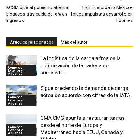
KCSM pide al gobierno atienda
Tren Interurbano México-
bloqueos tras caída del 6% en
Toluca impulsará desarrollo en
ingresos
Edomex
Artículos relacionados
Más del autor
La logística de la carga aérea en la
optimización de la cadena de
Comercio
Exterior y
suministro
Aduanas
Sigue creciendo la demanda de carga
aérea de acuerdo con cifras de la IATA
Comercio
Exterior y
Aduanas
CMA CMG apunta a restaurar tarifas
desde el norte de Europa y
Comercio
Exterior y
Mediterráneo hacia EEUU, Canadá y
Aduanas