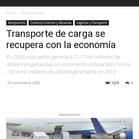
Inicio
Aeropuertos
Aeropuertos
Comercio Exterior y Aduanas
Logistica y Transporte
Transporte de carga se
recupera con la economía
En 2020, este sector generará 117.7 mil millones de
dólares en ganancias, un incremento comparado con los
102.4 mil millones de dólares generados en 2019.
25 noviembre, 2020
1226
0
Facebook
X
Pinterest
Advertisement