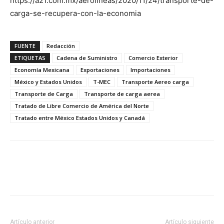
https://a21.com.mx/aerolineas/2020/11/24/transporte-de-
carga-se-recupera-con-la-economia
FUENTE
Redacción
ETIQUETAS
Cadena de Suministro
Comercio Exterior
Economía Mexicana
Exportaciones
Importaciones
México y Estados Unidos
T-MEC
Transporte Aereo carga
Transporte de Carga
Transporte de carga aerea
Tratado de Libre Comercio de América del Norte
Tratado entre México Estados Unidos y Canadá
Facebook
X
Pinterest
Artículo anterior
Artículo siguiente