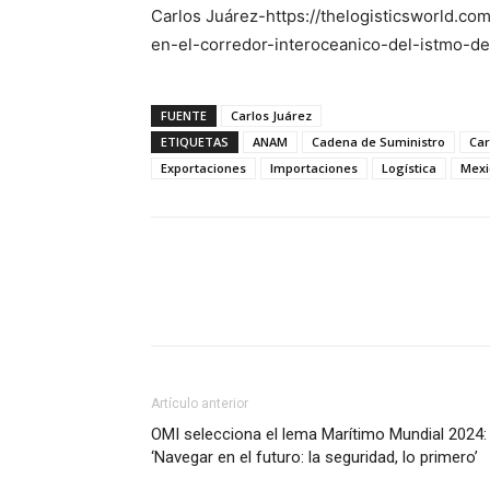
Carlos Juárez-https://thelogisticsworld.co
en-el-corredor-interoceanico-del-istmo-d
FUENTE
Carlos Juárez
ETIQUETAS
ANAM
Cadena de Suministro
Car
Exportaciones
Importaciones
Logística
Mexi
Facebook
X
Pinterest
Artículo anterior
OMI selecciona el lema Marítimo Mundial 2024:
‘Navegar en el futuro: la seguridad, lo primero’