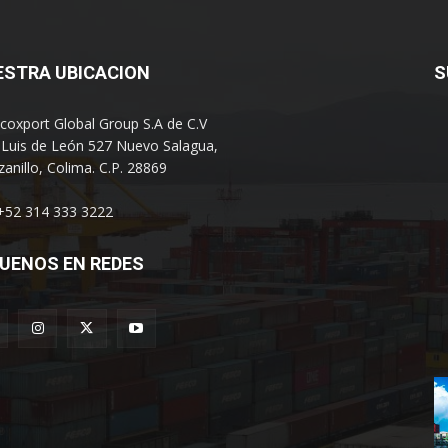
ESTRA UBICACION
S
coxport Global Group S.A de C.V
 Luis de León 527 Nuevo Salagua,
anillo, Colima. C.P. 28869
 +52 314 333 3222
UENOS EN REDES