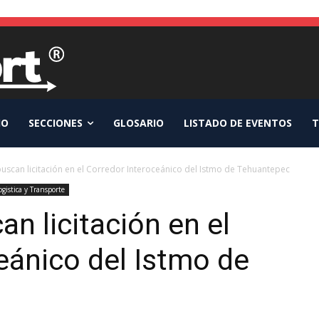
IO
SECCIONES
GLOSARIO
LISTADO DE EVENTOS
T
scan licitación en el Corredor Interoceánico del Istmo de Tehuantepec
ogistica y Transporte
n licitación en el
eánico del Istmo de