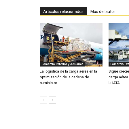
Artículos relacionados
Más del autor
Comercio Exterior y Aduanas
Comercio Ext
La logística de la carga aérea en la
Sigue creci
optimización de la cadena de
carga aérea
suministro
la IATA