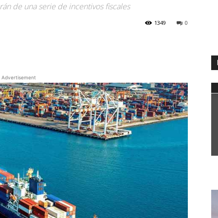
án de una serie de incentivos fiscales
1349
0
WhatsApp
Advertisement