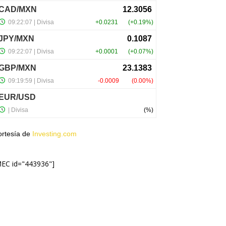
ortesía de
Investing.com
MEC id="443936"]