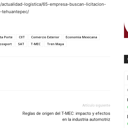
m/actualidad-logistica/65-empresa-buscan-licitacion-
e-tehuantepec/
ta Porte
CIIT
Comercio Exterior
Economía Mexicana
coxport
SAT
T-MEC
Tren Maya
WhatsApp
Artículo siguiente
Reglas de origen del T-MEC: impacto y efectos
en la industria automotriz