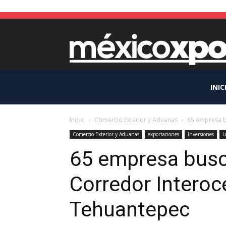
INIC
Inicio
Comercio Exterior y Aduanas
65 empresa bu
Comercio Exterior y Aduanas
exportaciones
Inversiones
L
65 empresa busca
Corredor Interoc
Tehuantepec