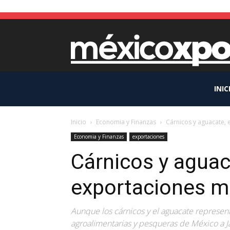
INIC
Inicio
Economia y Finanzas
Cárnicos y aguacate, 
Economia y Finanzas
exportaciones
Cárnicos y aguaca
exportaciones m
Aunque los cárnicos y el aguacate represent
agroalimentarias y pesqueras de México a J