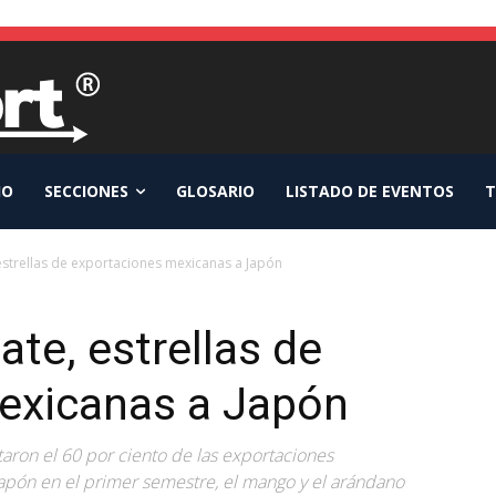
IO
SECCIONES
GLOSARIO
LISTADO DE EVENTOS
T
estrellas de exportaciones mexicanas a Japón
te, estrellas de
exicanas a Japón
aron el 60 por ciento de las exportaciones
apón en el primer semestre, el mango y el arándano