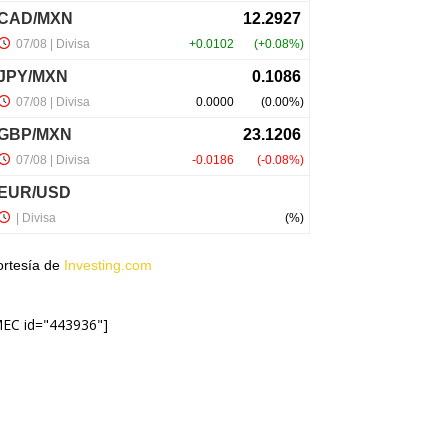
ortesía de
Investing.com
MEC id="443936"]