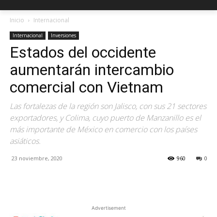
Inicio
Internacional
Internacional
Inversiones
Estados del occidente
aumentarán intercambio
comercial con Vietnam
Las fortalezas de la región son Jalisco, con sus 21 sectores
exportadores, y Colima, cuyo puerto de Manzanillo es el
más importante de México en comercio con los países
asiáticos.
23 noviembre, 2020
960
0
Facebook
X
Pinterest
Advertisement