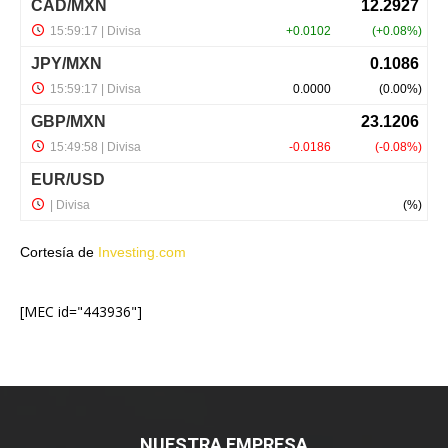
Cortesía de
Investing.com
[MEC id="443936"]
NUESTRA EMPRESA