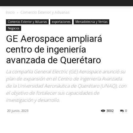
Inicio
Comercio Exterior y Aduanas
Comercio Exterior y Aduanas
exportaciones
Mercadotecnia y Ventas
Negocios
GE Aerospace ampliará
centro de ingeniería
avanzada de Querétaro
La compañía General Electric (GE) Aerospace anunció su
plan de expansión en el Centro de Ingeniería Avanzada
de la Universidad Aeronáutica de Querétaro (UNAQ), con
el objetivo de fortalecer sus capacidades de
investigación y desarrollo.
20 junio, 2023
3002
0
Facebook
X
Pinterest