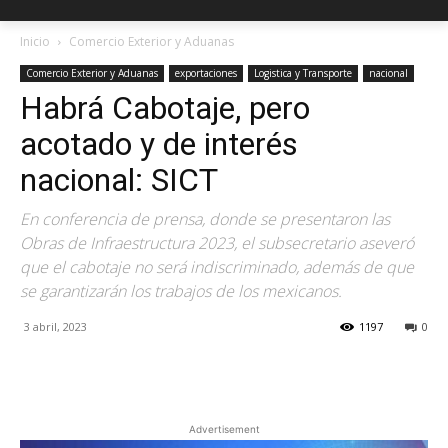
Inicio
Comercio Exterior y Aduanas
Comercio Exterior y Aduanas
exportaciones
Logistica y Transporte
nacional
Habrá Cabotaje, pero
acotado y de interés
nacional: SICT
En conferencia de prensa, donde se presentaron las
Obras de Infraestructura 2023, el subsecretario aseveró
que el cabotaje no será indiscriminado, además de que
se garantizarán los trabajos de los mexicanos.
3 abril, 2023
1197
0
Facebook
X
Pinterest
Advertisement