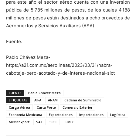
para este año el sector aéreo cuenta con una inversión
pública de 5,785 millones de pesos, de los cuales 4,188
millones de pesos están destinados a ocho proyectos de
Aeropuertos y Servicios Auxiliares (ASA).
Fuente:
Pablo Chávez Meza-
https://a21.com.mx/aerolineas/2023/03/31/habra-
cabotaje-pero-acotado-y-de-interes-nacional-sict
FUENTE
Pablo Chávez Meza
ETIQUETAS
AIFA
ANAM
Cadena de Suministro
Carga Aérea
Carta Porte
Comercio Exterior
Economía Mexicana
Exportaciones
Importaciones
Logística
Mexicoxport
SAT
SICT
T-MEC