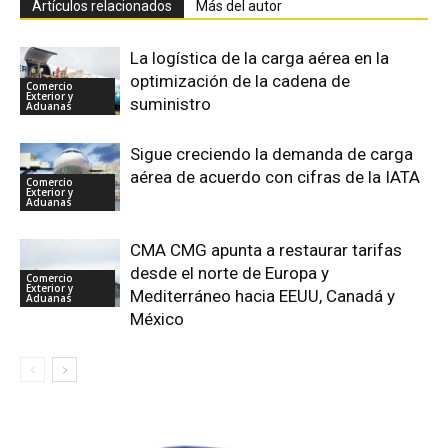
Artículos relacionados
Más del autor
La logística de la carga aérea en la
optimización de la cadena de
Comercio
Exterior y
suministro
Aduanas
Sigue creciendo la demanda de carga
aérea de acuerdo con cifras de la IATA
Comercio
Exterior y
Aduanas
CMA CMG apunta a restaurar tarifas
desde el norte de Europa y
Comercio
Exterior y
Mediterráneo hacia EEUU, Canadá y
Aduanas
México