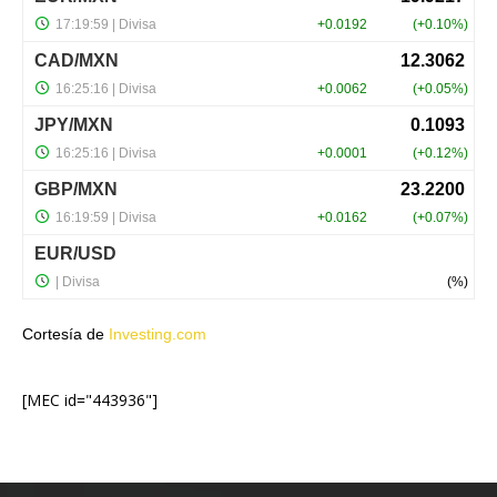
Cortesía de
Investing.com
[MEC id="443936"]