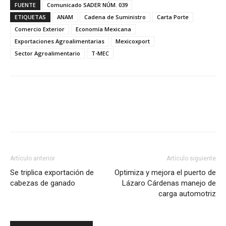
FUENTE
Comunicado SADER NÚM. 039
ETIQUETAS
ANAM
Cadena de Suministro
Carta Porte
Comercio Exterior
Economía Mexicana
Exportaciones Agroalimentarias
Mexicoxport
Sector Agroalimentario
T-MEC
Facebook
X
Pinterest
Artículo anterior
Artículo siguiente
Se triplica exportación de
Optimiza y mejora el puerto de
cabezas de ganado
Lázaro Cárdenas manejo de
carga automotriz