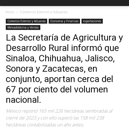
Inicio
Comercio Exterior y Aduanas
Comercio Exterior y Aduanas
Economia y Finanzas
exportaciones
Mercadotecnia y Ventas
La Secretaría de Agricultura y
Desarrollo Rural informó que
Sinaloa, Chihuahua, Jalisco,
Sonora y Zacatecas, en
conjunto, aportan cerca del
67 por ciento del volumen
nacional.
México reportó 165 mil 226 hectáreas sembradas al
cierre de 2023 y con ello superó las 158 mil 238
hectáreas contabilizadas un año antes.