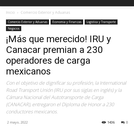
Inicio
Comercio Exterior y Aduanas
Comercio Exterior y Aduanas
Economia y Finanzas
Logistica y Transporte
Negocios
¡Más que merecido! IRU y
Canacar premian a 230
operadores de carga
mexicanos
Con el objetivo de dignificar su profesión, la International
Road Transport Unión (IRU por sus siglas en inglés) y la
Cámara Nacional del Autotransporte de Carga
(CANACAR), entregaron el Diploma de Honor a 230
conductores mexicanos.
2 mayo, 2022
1436
0