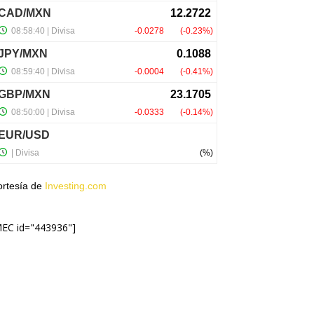
ortesía de
Investing.com
MEC id="443936"]