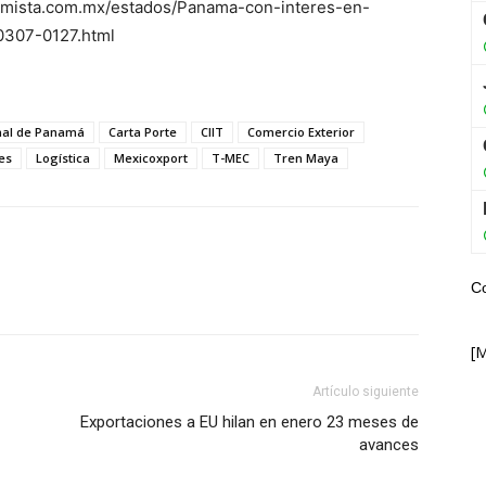
omista.com.mx/estados/Panama-con-interes-en-
0307-0127.html
nal de Panamá
Carta Porte
CIIT
Comercio Exterior
es
Logística
Mexicoxport
T-MEC
Tren Maya
C
WhatsApp
[
Artículo siguiente
Exportaciones a EU hilan en enero 23 meses de
avances