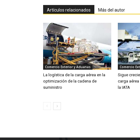
Artículos relacionados
Más del autor
Comercio Exterior y Aduanas
Comercio Ext
La logística de la carga aérea en la
Sigue creci
optimización de la cadena de
carga aérea
suministro
la IATA