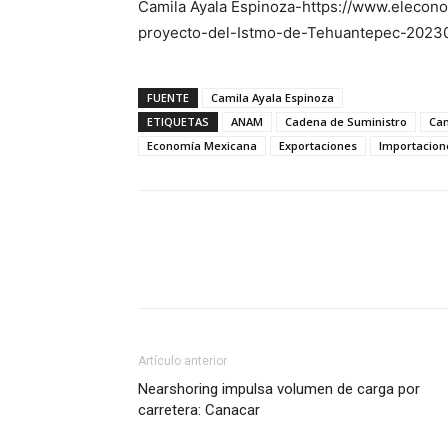
Camila Ayala Espinoza-https://www.elecon
proyecto-del-Istmo-de-Tehuantepec-2023
FUENTE
Camila Ayala Espinoza
ETIQUETAS
ANAM
Cadena de Suministro
Ca
Economía Mexicana
Exportaciones
Importacion
Facebook
X
Pinterest
Artículo anterior
Nearshoring impulsa volumen de carga por
carretera: Canacar