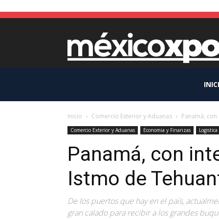
INIC
Inicio
Comercio Exterior y Aduanas
Panamá, con 
Comercio Exterior y Aduanas
Economia y Finanzas
Logistica
Panamá, con inte
Istmo de Tehuan
De los puertos que hay en el país, actualm
gran calado para recibir a los grandes bu