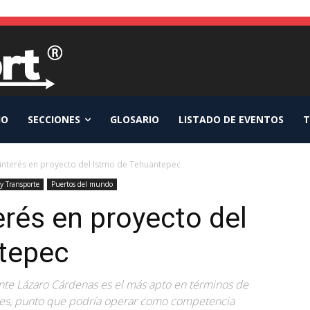
IO
SECCIONES
GLOSARIO
LISTADO DE EVENTOS
T
interés en proyecto del Istmo de Tehuantepec
 y Transporte
Puertos del mundo
rés en proyecto del
tepec
ente Lázaro Cárdenas es el más apto en términos de
ques, punto que podría operar como competencia