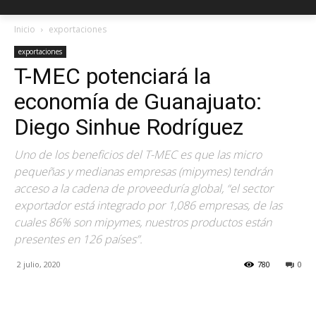
Inicio
exportaciones
exportaciones
T-MEC potenciará la
economía de Guanajuato:
Diego Sinhue Rodríguez
Uno de los beneficios del T-MEC es que las micro
pequeñas y medianas empresas (mipymes) tendrán
acceso a la cadena de proveeduría global, “el sector
exportador está integrado por 1,086 empresas, de las
cuales 86% son mipymes, nuestros productos están
presentes en 126 países”.
2 julio, 2020
780
0
Facebook
X
Pinterest