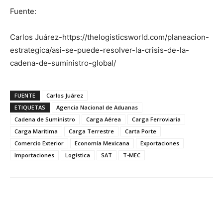
Fuente:
Carlos Juárez-https://thelogisticsworld.com/planeacion-
estrategica/asi-se-puede-resolver-la-crisis-de-la-
cadena-de-suministro-global/
FUENTE
Carlos Juárez
ETIQUETAS
Agencia Nacional de Aduanas
Cadena de Suministro
Carga Aérea
Carga Ferroviaria
Carga Marítima
Carga Terrestre
Carta Porte
Comercio Exterior
Economía Mexicana
Exportaciones
Importaciones
Logística
SAT
T-MEC
Facebook
X
Pinterest