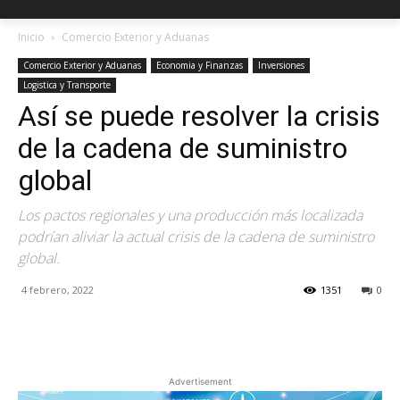
Inicio
Comercio Exterior y Aduanas
Comercio Exterior y Aduanas
Economia y Finanzas
Inversiones
Logistica y Transporte
Así se puede resolver la crisis
de la cadena de suministro
global
Los pactos regionales y una producción más localizada
podrían aliviar la actual crisis de la cadena de suministro
global.
4 febrero, 2022
1351
0
Facebook
X
Pinterest
Advertisement