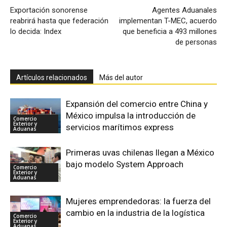
Exportación sonorense
Agentes Aduanales
reabrirá hasta que federación
implementan T-MEC, acuerdo
lo decida: Index
que beneficia a 493 millones
de personas
Artículos relacionados
Más del autor
Expansión del comercio entre China y
México impulsa la introducción de
Comercio
Exterior y
servicios marítimos express
Aduanas
Primeras uvas chilenas llegan a México
bajo modelo System Approach
Comercio
Exterior y
Aduanas
Mujeres emprendedoras: la fuerza del
cambio en la industria de la logística
Comercio
Exterior y
Aduanas