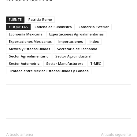
FUENTE
Patricia Romo
ETIQUETAS
Cadena de Suministro
Comercio Exterior
Economía Mexicana
Exportaciones Agroalimentarias
Exportaciones Mexicanas
Importaciones
Index
México y Estados Unidos
Secretaría de Economía
Sector Agroalimentario
Sector Agroindustrial
Sector Automotriz
Sector Manufacturero
T-MEC
Tratado entre México Estados Unidos y Canadá
Facebook
X
Pinterest
Artículo anterior
Artículo siguiente