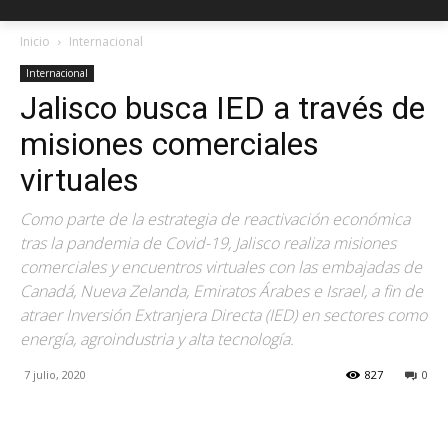
Inicio
Internacional
Internacional
Jalisco busca IED a través de
misiones comerciales
virtuales
Como parte de la estrategia de reactivación económica
tras la pandemia de Covid-19, Jalisco realiza misiones
comerciales y encuentros virtuales con las embajadas de
Canadá, Nueva Zelanda, Emiratos Árabes e Israel, a fin de
atraer Inversión Extranjera Directa (IED) en sectores como
energía, agroindustria y alta tecnología.
7 julio, 2020
827
0
Facebook
X
Pinterest